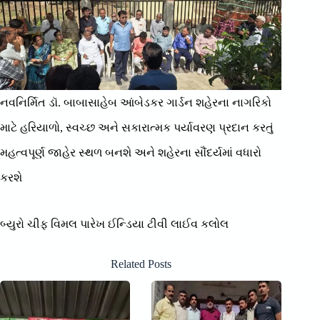
નવનિર્મિત ડૉ. બાબાસાહેબ આંબેડકર ગાર્ડન શહેરના નાગરિકો
માટે હરિયાળો, સ્વચ્છ અને સકારાત્મક પર્યાવરણ પ્રદાન કરતું
મહત્વપૂર્ણ જાહેર સ્થળ બનશે અને શહેરના સૌંદર્યમાં વધારો
કરશે
બ્યુરો ચીફ વિમલ પારેખ ઈન્ડિયા ટીવી લાઈવ કલોલ
Related Posts