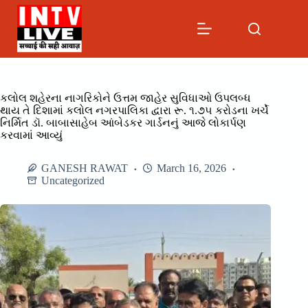
Skip
to
content
કલોલ શહેરના નાગરિકોને ઉત્તમ જાહેર સુવિધાઓ ઉપલબ્ધ
થાય તે દિશામાં કલોલ નગરપાલિકા દ્વારા રૂ. ૧.૭૫ કરોડના ખર્ચે
નિર્મિત ડૉ. બાબાસાહેબ આંબેડકર ગાર્ડનનું આજે લોકાર્પણ
કરવામાં આવ્યું
GANESH RAWAT
March 16, 2026
Uncategorized