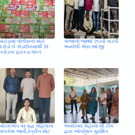
મટોડામાં પોલીસનો મોટો
ગાંજાનો જથ્થો ઝડપી પાડતી
દરોડો બે ગોડાઉનમાંથી 39
અમરેલી એસ.ઓ.જી
કરોડના ફટાકડા જપ્ત
વોટસએપ પર વૃદ્ધ મહિલાના
અમદાવાદ શહેરમાં શી ટીમ
સંપર્કમાં આવી,સ્ક્રીન શોટ
દ્વારા ઓપરેશન સુરક્ષિત