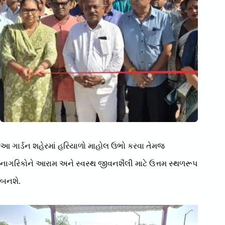
આ ગાર્ડન શહેરમાં હરિયાળો માહોલ ઉભો કરવા તેમજ
નાગરિકોને આરામ અને સ્વસ્થ જીવનશૈલી માટે ઉત્તમ સ્થળરૂપ
બનશે.