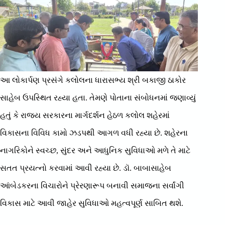
આ લોકાર્પણ પ્રસંગે કલોલના ધારાસભ્ય શ્રી બકાજી ઠાકોર
સાહેબ ઉપસ્થિત રહ્યા હતા. તેમણે પોતાના સંબોધનમાં જણાવ્યું
હતું કે રાજ્ય સરકારના માર્ગદર્શન હેઠળ કલોલ શહેરમાં
વિકાસના વિવિધ કામો ઝડપથી આગળ વધી રહ્યા છે. શહેરના
નાગરિકોને સ્વચ્છ, સુંદર અને આધુનિક સુવિધાઓ મળે તે માટે
સતત પ્રયત્નો કરવામાં આવી રહ્યા છે. ડૉ. બાબાસાહેબ
આંબેડકરના વિચારોને પ્રેરણારૂપ બનાવી સમાજના સર્વાંગી
વિકાસ માટે આવી જાહેર સુવિધાઓ મહત્વપૂર્ણ સાબિત થશે.