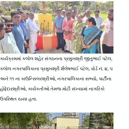
કાર્યક્રમમાં કલોલ શહેર સંગઠનના પ્રમુખશ્રી જીતુભાઈ પટેલ,
કલોલ નગરપાલિકાના પ્રમુખશ્રી શૈલેષભાઈ પટેલ, વોર્ડ નં. ૪, ૫
અને ૧૧ ના કાઉન્સિલરશ્રીઓ, નગરપાલિકાના સભ્યો, પાર્ટીના
હોદ્દેદારશ્રીઓ, કાર્યકર્તાઓ તેમજ મોટી સંખ્યામાં નાગરિકો
ઉપસ્થિત રહ્યા હતા.