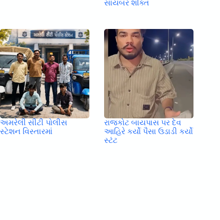
સાયબર શક્તિ
અમરેલી સીટી પોલીસ
રાજકોટ બાયપાસ પર દેવ
સ્ટેશન વિસ્તારમાં
આહિરે કર્યો પૈસા ઉડાડી કર્યો
સ્ટંટ