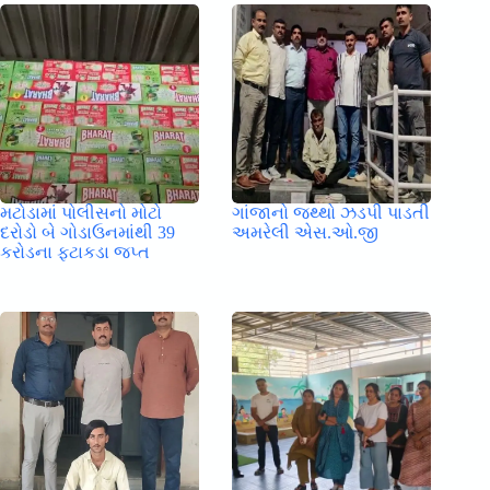
મટોડામાં પોલીસનો મોટો
ગાંજાનો જથ્થો ઝડપી પાડતી
દરોડો બે ગોડાઉનમાંથી 39
અમરેલી એસ.ઓ.જી
કરોડના ફટાકડા જપ્ત