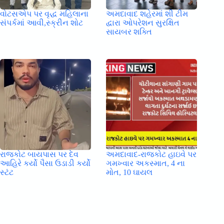
વોટસએપ પર વૃદ્ધ મહિલાના
અમદાવાદ શહેરમાં શી ટીમ
સંપર્કમાં આવી,સ્ક્રીન શોટ
દ્વારા ઓપરેશન સુરક્ષિત
સાયબર શક્તિ
રાજકોટ બાયપાસ પર દેવ
અમદાવાદ-રાજકોટ હાઇવે પર
આહિરે કર્યો પૈસા ઉડાડી કર્યો
ગમખ્વાર અકસ્માત, 4 ના
સ્ટંટ
મોત, 10 ઘાયલ