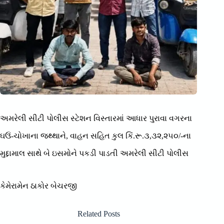
અમરેલી સીટી પોલીસ સ્ટેશન વિસ્તારમાં આધાર પુરાવા વગરના
ઘઉં-ચોખાના જથ્થાને, વાહન સહિત કુલ કિં.રૂ.૩,૩૨,૨૫૦/-ના
મુદ્દામાલ સાથે બે ઇસમોને પકડી પાડતી અમરેલી સીટી પોલીસ
કેમેરામેન ઠાકોર બેચરજી
Related Posts