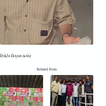
રિપોર્ટર વિક્રમ ઠાકોર
Related Posts