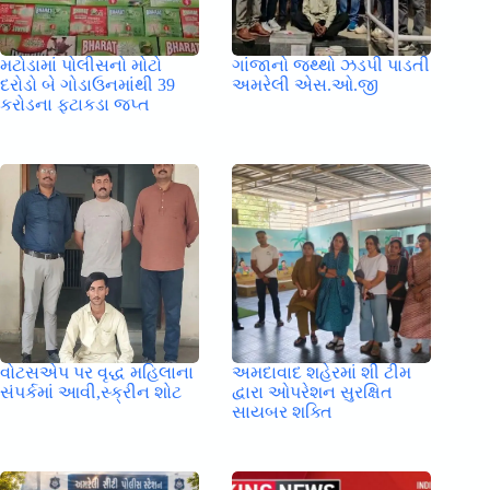
મટોડામાં પોલીસનો મોટો
ગાંજાનો જથ્થો ઝડપી પાડતી
દરોડો બે ગોડાઉનમાંથી 39
અમરેલી એસ.ઓ.જી
કરોડના ફટાકડા જપ્ત
વોટસએપ પર વૃદ્ધ મહિલાના
અમદાવાદ શહેરમાં શી ટીમ
સંપર્કમાં આવી,સ્ક્રીન શોટ
દ્વારા ઓપરેશન સુરક્ષિત
સાયબર શક્તિ