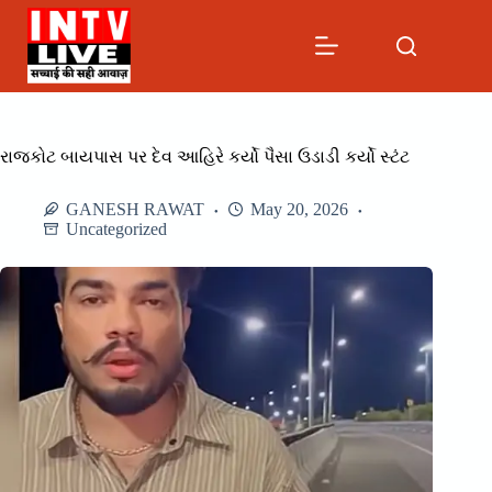
Skip
to
content
રાજકોટ બાયપાસ પર દેવ આહિરે કર્યો પૈસા ઉડાડી કર્યો સ્ટંટ
GANESH RAWAT
May 20, 2026
Uncategorized