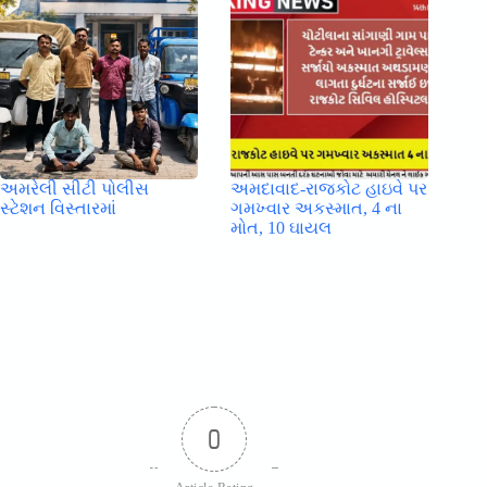
અમરેલી સીટી પોલીસ
અમદાવાદ-રાજકોટ હાઇવે પર
સ્ટેશન વિસ્તારમાં
ગમખ્વાર અકસ્માત, 4 ના
મોત, 10 ઘાયલ
0