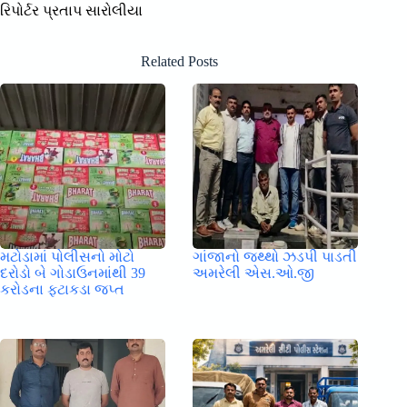
રિપોર્ટર પ્રતાપ સારોલીયા
Related Posts
મટોડામાં પોલીસનો મોટો
ગાંજાનો જથ્થો ઝડપી પાડતી
દરોડો બે ગોડાઉનમાંથી 39
અમરેલી એસ.ઓ.જી
કરોડના ફટાકડા જપ્ત