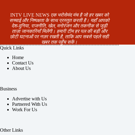
INTV LIVE NEWS
एक भरोसेमंद मंच है जो हर खबर को
सच्चाई और निष्पक्षता के साथ प्रस्तुत करती है। यहाँ आपको
देश-दुनिया, राजनीति, खेल, मनोरंजन और तकनीक से जुड़ी
ताज़ा जानकारियाँ मिलेंगी। हमारी टीम हर पल की बड़ी और
छोटी घटनाओं पर नज़र रखती है, ताकि आप सबसे पहले सही
खबर तक पहुँच सकें।
Quick Links
Home
Contact Us
About Us
Business
Advertise with Us
Partnered With Us
Work For Us
Other Links