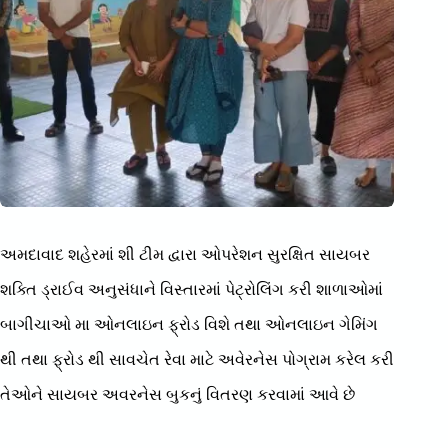
અમદાવાદ શહેરમાં શી ટીમ દ્વારા ઓપરેશન સુરક્ષિત સાયબર
શક્તિ ડ્રાઈવ અનુસંધાને વિસ્તારમાં પેટ્રોલિંગ કરી શાળાઓમાં
બાગીચાઓ મા ઓનલાઇન ફ્રોડ વિશે તથા ઓનલાઇન ગેમિંગ
થી તથા ફ્રોડ થી સાવચેત રેવા માટે અવેરનેસ પોગ્રામ કરેલ કરી
તેઓને સાયબર અવરનેસ બુકનું વિતરણ કરવામાં આવે છે