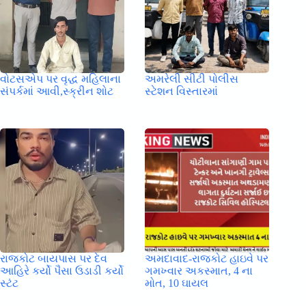
વોટસએપ પર વૃદ્ધ મહિલાના
અમરેલી સીટી પોલીસ
સંપર્કમાં આવી,સ્ક્રીન શોટ
સ્ટેશન વિસ્તારમાં
રાજકોટ બાયપાસ પર દેવ
અમદાવાદ-રાજકોટ હાઇવે પર
આહિરે કર્યો પૈસા ઉડાડી કર્યો
ગમખ્વાર અકસ્માત, 4 ના
સ્ટંટ
મોત, 10 ઘાયલ