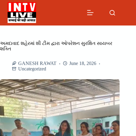
Skip
to
content
અમદાવાદ શહેરમાં શી ટીમ દ્વારા ઓપરેશન સુરક્ષિત સાયબર
શક્તિ
GANESH RAWAT
June 18, 2026
Uncategorized