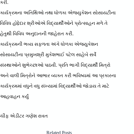
કરી.
કાર્યક્રમના અતિથિઓ તથા ધોળકા એજ્યુકેશન સોસાયટીના
વિવિધ હોદ્દેદાર શ્રીઓએ વિદ્યાર્થીઓને પ્રોત્સાહન મળે તે
હેતુથી વિવિધ અનુદાનની જાહેરાત કરી.
કાર્યક્રમની ભવ્ય સફળતા અંગે ધોળકા એજ્યુકેશન
સોસાયટીના પ્રમુખશ્રી મુકેશભાઈ પટેલ સાહેબે સર્વે
સંસ્થાઓને શુભેચ્છાઓ પાઠવી. પ્રતિ ભાગી વિદ્યાર્થી મિત્રો
અને વાલી મિત્રોને આભાર વ્યક્ત કરી ભવિષ્યમાં આ પ્રકારના
કાર્યક્રમમાં વધુને વધુ સંખ્યામાં વિદ્યાર્થીઓ જોડાય તે માટે
આહવાહન કર્યું
ચીફ એડીટર ગણેશ રાવત
Related Posts