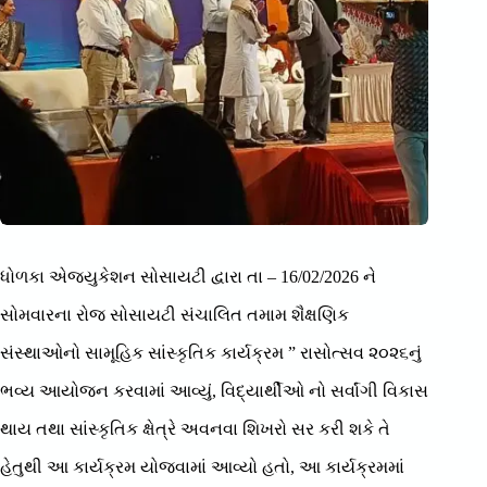
ધોળકા એજ્યુકેશન સોસાયટી દ્વારા તા – 16/02/2026 ને
સોમવારના રોજ સોસાયટી સંચાલિત તમામ શૈક્ષણિક
સંસ્થાઓનો સામૂહિક સાંસ્કૃતિક કાર્યક્રમ ” રાસોત્સવ ૨૦૨૬નું
ભવ્ય આયોજન કરવામાં આવ્યું, વિદ્યાર્થીઓ નો સર્વાંગી વિકાસ
થાય તથા સાંસ્કૃતિક ક્ષેત્રે અવનવા શિખરો સર કરી શકે તે
હેતુથી આ કાર્યક્રમ યોજવામાં આવ્યો હતો, આ કાર્યક્રમમાં