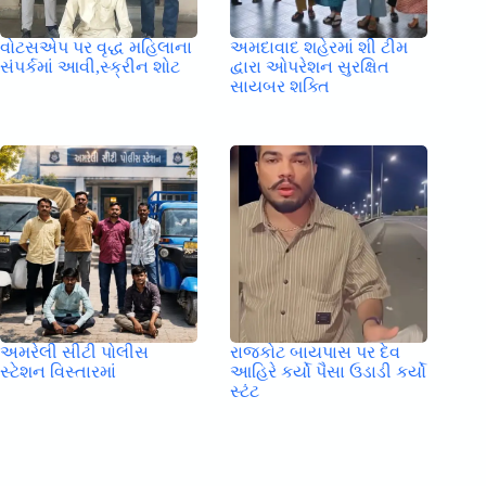
વોટસએપ પર વૃદ્ધ મહિલાના
અમદાવાદ શહેરમાં શી ટીમ
સંપર્કમાં આવી,સ્ક્રીન શોટ
દ્વારા ઓપરેશન સુરક્ષિત
સાયબર શક્તિ
અમરેલી સીટી પોલીસ
રાજકોટ બાયપાસ પર દેવ
સ્ટેશન વિસ્તારમાં
આહિરે કર્યો પૈસા ઉડાડી કર્યો
સ્ટંટ