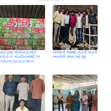
મટોડામાં પોલીસનો મોટો
ગાંજાનો જથ્થો ઝડપી પાડતી
દરોડો બે ગોડાઉનમાંથી 39
અમરેલી એસ.ઓ.જી
કરોડના ફટાકડા જપ્ત