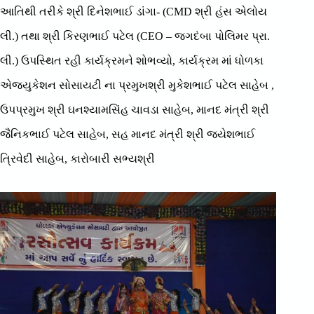
આતિથી તરીકે શ્રી દિનેશભાઈ ડાંગા- (CMD શ્રી હંસ એલોય
લી.) તથા શ્રી કિરણભાઈ પટેલ (CEO – જગદંબા પોલિમર પ્રા.
લી.) ઉપસ્થિત રહી કાર્યક્રમને શોભવ્યો, કાર્યક્રમ માં ધોળકા
એજ્યુકેશન સોસાયટી ના પ્રમુખશ્રી મુકેશભાઈ પટેલ સાહેબ ,
ઉપપ્રમુખ શ્રી ઘનશ્યામસિંહ ચાવડા સાહેબ, માનદ મંત્રી શ્રી
જૈનિકભાઈ પટેલ સાહેબ, સહ માનદ મંત્રી શ્રી જયેશભાઈ
ત્રિવેદી સાહેબ, કારોબારી સભ્યશ્રી