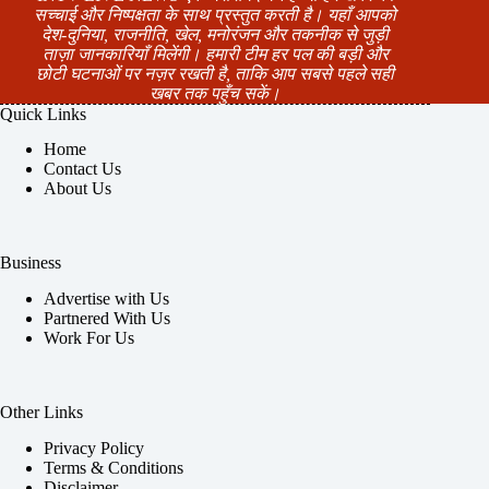
सच्चाई और निष्पक्षता के साथ प्रस्तुत करती है। यहाँ आपको
देश-दुनिया, राजनीति, खेल, मनोरंजन और तकनीक से जुड़ी
ताज़ा जानकारियाँ मिलेंगी। हमारी टीम हर पल की बड़ी और
छोटी घटनाओं पर नज़र रखती है, ताकि आप सबसे पहले सही
खबर तक पहुँच सकें।
Quick Links
Home
Contact Us
About Us
Business
Advertise with Us
Partnered With Us
Work For Us
Other Links
Privacy Policy
Terms & Conditions
Disclaimer