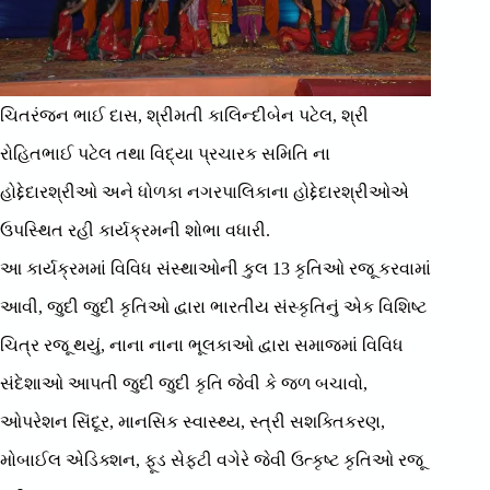
ચિતરંજન ભાઈ દાસ, શ્રીમતી કાલિન્દીબેન પટેલ, શ્રી
રોહિતભાઈ પટેલ તથા વિદ્યા પ્રચારક સમિતિ ના
હોદ્દેદારશ્રીઓ અને ધોળકા નગરપાલિકાના હોદ્દેદારશ્રીઓએ
ઉપસ્થિત રહી કાર્યક્રમની શોભા વધારી.
આ કાર્યક્રમમાં વિવિધ સંસ્થાઓની કુલ 13 કૃતિઓ રજૂ કરવામાં
આવી, જુદી જુદી કૃતિઓ દ્વારા ભારતીય સંસ્કૃતિનું એક વિશિષ્ટ
ચિત્ર રજૂ થયું, નાના નાના ભૂલકાઓ દ્વારા સમાજમાં વિવિધ
સંદેશાઓ આપતી જુદી જુદી કૃતિ જેવી કે જળ બચાવો,
ઓપરેશન સિંદૂર, માનસિક સ્વાસ્થ્ય, સ્ત્રી સશક્તિકરણ,
મોબાઈલ એડિક્શન, ફૂડ સેફટી વગેરે જેવી ઉત્કૃષ્ટ કૃતિઓ રજૂ