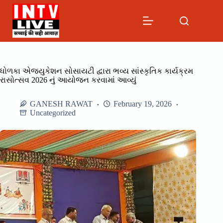
Skip
to
content
ધોળકા એજ્યુકેશન સોસાયટી દ્વારા ભવ્ય સાંસ્કૃતિક કાર્યક્રમ
રાસોત્સવ 2026 નું આયોજન કરવામાં આવ્યું
GANESH RAWAT
February 19, 2026
Uncategorized