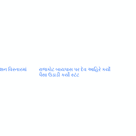
શન વિસ્તારમાં
રાજકોટ બાયપાસ પર દેવ આહિરે કર્યો
પૈસા ઉડાડી કર્યો સ્ટંટ