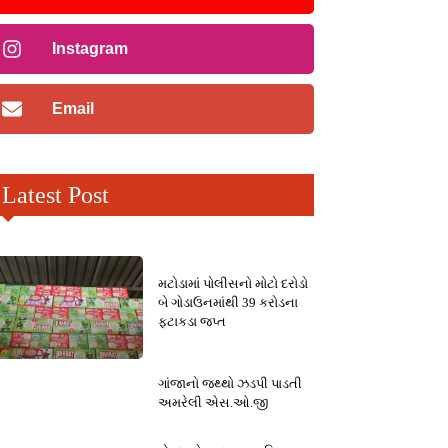
Instagram
Email
Latest Post
મટોડામાં પોલીસનો મોટો દરોડો
બે ગોડાઉનમાંથી 39 કરોડના
ફટાકડા જપ્ત
ગાંજાનો જથ્થો ઝડપી પાડતી
અમરેલી એસ.ઓ.જી