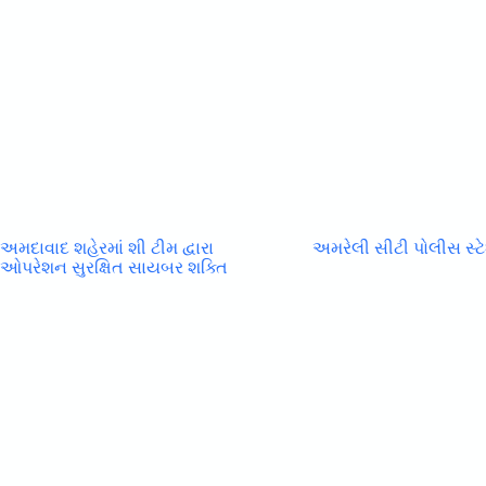
અમદાવાદ શહેરમાં શી ટીમ દ્વારા
અમરેલી સીટી પોલીસ સ્ટે
ઓપરેશન સુરક્ષિત સાયબર શક્તિ