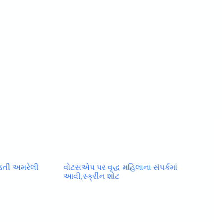
ાડતી અમરેલી
વોટસએપ પર વૃદ્ધ મહિલાના સંપર્કમાં
આવી,સ્ક્રીન શોટ