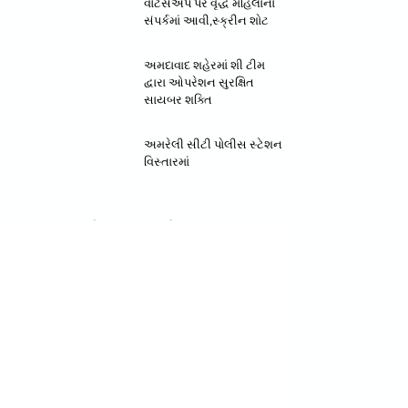
વોટસએપ પર વૃદ્ધ મહિલાના
સંપર્કમાં આવી,સ્ક્રીન શોટ
અમદાવાદ શહેરમાં શી ટીમ
દ્વારા ઓપરેશન સુરક્ષિત
સાયબર શક્તિ
અમરેલી સીટી પોલીસ સ્ટેશન
વિસ્તારમાં
मौसम अपडेट
Mumbai, IN
1:01 am,
Aug 7, 2026
28
°C