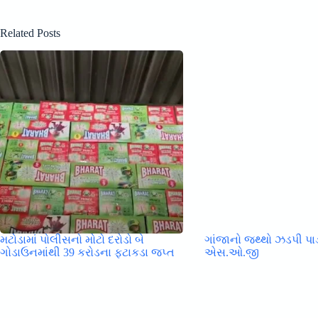
Related Posts
મટોડામાં પોલીસનો મોટો દરોડો બે
ગાંજાનો જથ્થો ઝડપી પ
ગોડાઉનમાંથી 39 કરોડના ફટાકડા જપ્ત
એસ.ઓ.જી